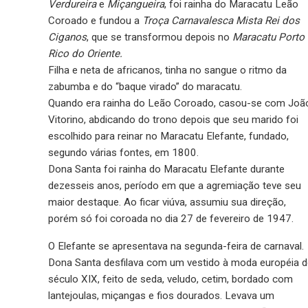
Verdureira
e
Miçangueira
, foi rainha do Maracatu Leão
Coroado e fundou a
Troça Carnavalesca Mista Rei dos
Ciganos
, que se transformou depois no
Maracatu Porto
Rico do Oriente.
Filha e neta de africanos, tinha no sangue o ritmo da
zabumba e do “baque virado” do maracatu.
Quando era rainha do Leão Coroado, casou-se com Joã
Vitorino, abdicando do trono depois que seu marido foi
escolhido para reinar no Maracatu Elefante, fundado,
segundo várias fontes, em 1800.
Dona Santa foi rainha do Maracatu Elefante durante
dezesseis anos, período em que a agremiação teve seu
maior destaque. Ao ficar viúva, assumiu sua direção,
porém só foi coroada no dia 27 de fevereiro de 1947.
O Elefante se apresentava na segunda-feira de carnaval.
Dona Santa desfilava com um vestido à moda européia 
século XIX, feito de seda, veludo, cetim, bordado com
lantejoulas, miçangas e fios dourados. Levava um