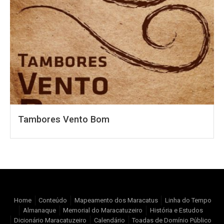
Tambores Vento Bom
Home
Conteúdo
Mapeamento dos Maracatus
Linha do Tempo
Almanaque
Memorial do Maracatuzeiro
História e Estudos
Dicionário Maracatuzeiro
Calendário
Toadas de Domínio Público