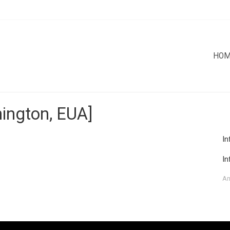
HO
ington, EUA]
In
In
Am