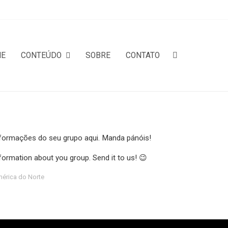
ME
CONTEÚDO
SOBRE
CONTATO
formações do seu grupo aqui. Manda pánóis!
formation about you group. Send it to us! 😉
érica do Norte