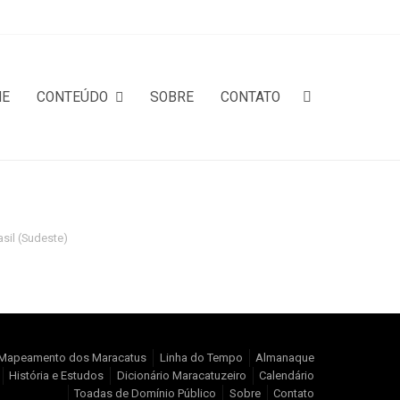
ME
CONTEÚDO
SOBRE
CONTATO
asil (Sudeste)
Mapeamento dos Maracatus
Linha do Tempo
Almanaque
História e Estudos
Dicionário Maracatuzeiro
Calendário
Toadas de Domínio Público
Sobre
Contato