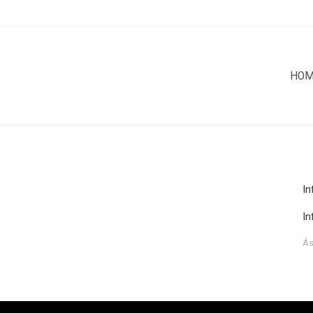
HO
In
In
Ás