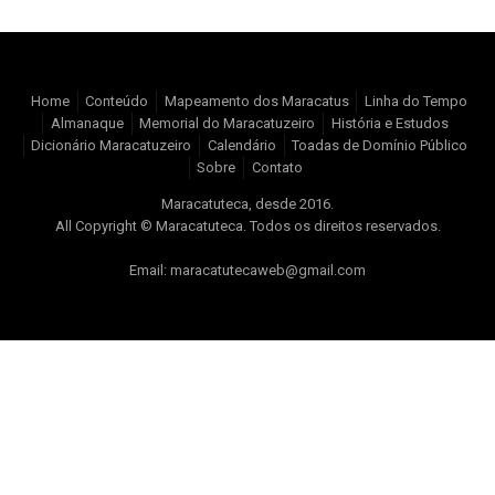
Home
Conteúdo
Mapeamento dos Maracatus
Linha do Tempo
Almanaque
Memorial do Maracatuzeiro
História e Estudos
Dicionário Maracatuzeiro
Calendário
Toadas de Domínio Público
Sobre
Contato
Maracatuteca, desde 2016.
All Copyright © Maracatuteca. Todos os direitos reservados.
Email: maracatutecaweb@gmail.com