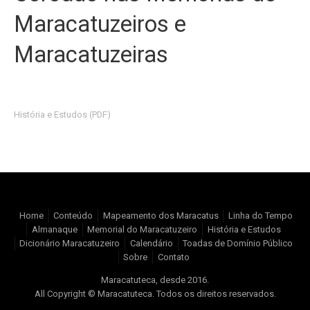
Maracatuzeiros e
Maracatuzeiras
História e Estudos (PDF)
Home
Conteúdo
Mapeamento dos Maracatus
Linha do Tempo
Almanaque
Memorial do Maracatuzeiro
História e Estudos
Dicionário Maracatuzeiro
Calendário
Toadas de Domínio Público
Sobre
Contato
Maracatuteca, desde 2016.
All Copyright © Maracatuteca. Todos os direitos reservados.