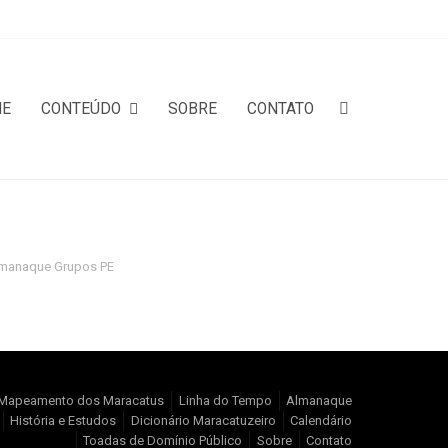
ME
CONTEÚDO
SOBRE
CONTATO
manaque Grupos PE
Mapeamento dos Maracatus
Linha do Tempo
Almanaque
História e Estudos
Dicionário Maracatuzeiro
Calendário
Toadas de Domínio Público
Sobre
Contato