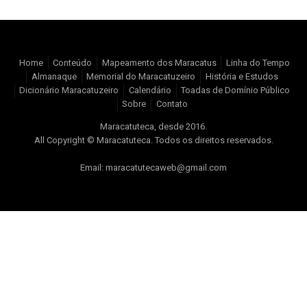
Home
Conteúdo
Mapeamento dos Maracatus
Linha do Tempo
Almanaque
Memorial do Maracatuzeiro
História e Estudos
Dicionário Maracatuzeiro
Calendário
Toadas de Domínio Público
Sobre
Contato
Maracatuteca, desde 2016.
All Copyright © Maracatuteca. Todos os direitos reservados.
Email: maracatutecaweb@gmail.com