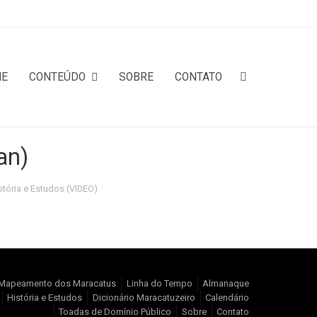
ME
CONTEÚDO
SOBRE
CONTATO
an)
stória e Estudos (VIDEO)
Mapeamento dos Maracatus
Linha do Tempo
Almanaque
História e Estudos
Dicionário Maracatuzeiro
Calendário
Toadas de Domínio Público
Sobre
Contato