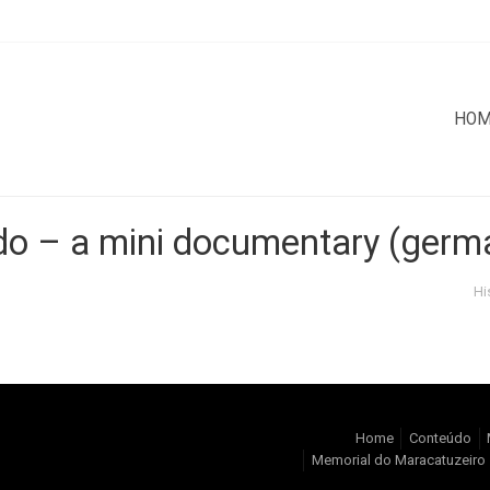
HO
do – a mini documentary (germ
Hi
Home
Conteúdo
Memorial do Maracatuzeiro