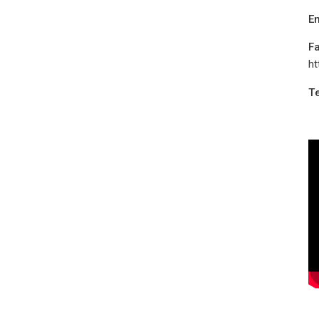
Em
F
ht
Te