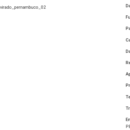
D
F
P
C
D
Re
Ap
P
T
T
E
PE