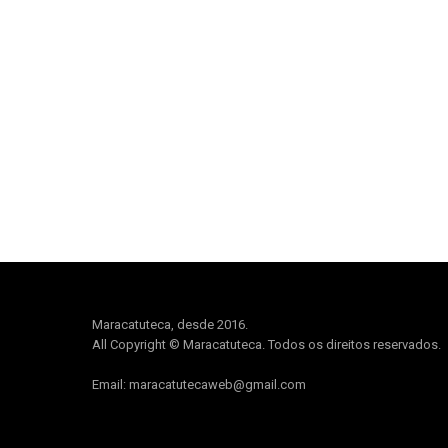
Maracatuteca, desde 2016.
All Copyright © Maracatuteca. Todos os direitos reservados.
Email: maracatutecaweb@gmail.com