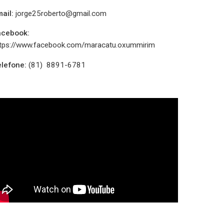
ail:
jorge25roberto@gmail.com
acebook:
tps://www.facebook.com/maracatu.oxummirim
lefone:
(81) 8891-6781