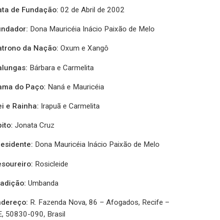
ata de Fundação:
02 de Abril de 2002
undador:
Dona Mauricéia Inácio Paixão de Melo
atrono da Nação:
Oxum e Xangô
alungas:
Bárbara e Carmelita
ama do Paço:
Naná e Mauricéia
i e Rainha:
Irapuã e Carmelita
ito:
Jonata Cruz
residente:
Dona Mauricéia Inácio Paixão de Melo
esoureiro:
Rosicleide
radição:
Umbanda
ndereço:
R. Fazenda Nova, 86 – Afogados, Recife –
, 50830-090, Brasil