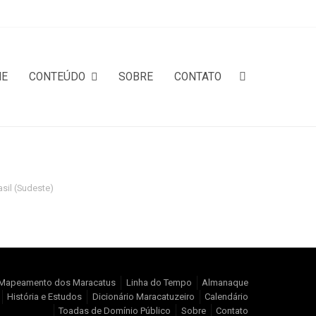
ME
CONTEÚDO
SOBRE
CONTATO
asil (Sudeste)
Mapeamento dos Maracatus
Linha do Tempo
Almanaque
História e Estudos
Dicionário Maracatuzeiro
Calendário
Toadas de Domínio Público
Sobre
Contato