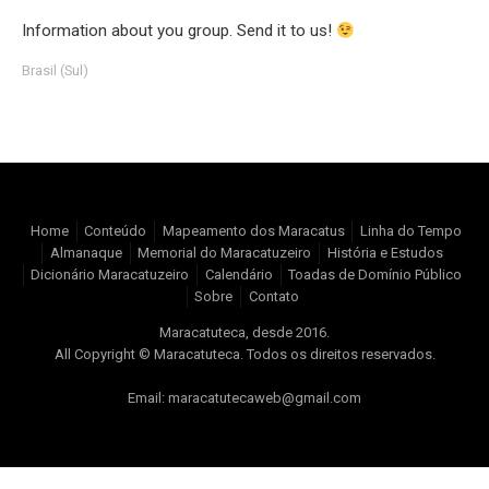
Information about you group. Send it to us!
Brasil (Sul)
Home
Conteúdo
Mapeamento dos Maracatus
Linha do Tempo
Almanaque
Memorial do Maracatuzeiro
História e Estudos
Dicionário Maracatuzeiro
Calendário
Toadas de Domínio Público
Sobre
Contato
Maracatuteca, desde 2016.
All Copyright © Maracatuteca. Todos os direitos reservados.
Email: maracatutecaweb@gmail.com