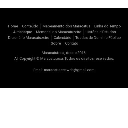
Home
Conteúdo
Mapeamento dos Maracatus
Linha do Tempo
Almanaque
Memorial do Maracatuzeiro
História e Estudos
Dicionário Maracatuzeiro
Calendário
Toadas de Domínio Público
Sobre
Contato
Maracatuteca, desde 2016.
All Copyright © Maracatuteca. Todos os direitos reservados.
Email: maracatutecaweb@gmail.com