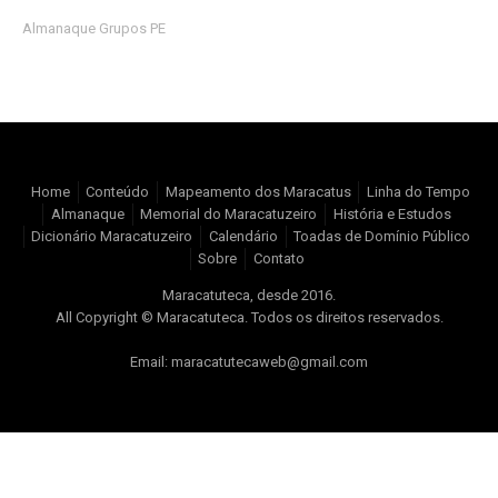
Almanaque Grupos PE
Home
Conteúdo
Mapeamento dos Maracatus
Linha do Tempo
Almanaque
Memorial do Maracatuzeiro
História e Estudos
Dicionário Maracatuzeiro
Calendário
Toadas de Domínio Público
Sobre
Contato
Maracatuteca, desde 2016.
All Copyright © Maracatuteca. Todos os direitos reservados.
Email: maracatutecaweb@gmail.com